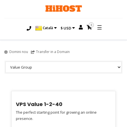
0
☰
Català
$ USD
Domini nou
Transfer in a Domain
VPS Value 1-2-40
The perfect starting point for growing an online
presence.