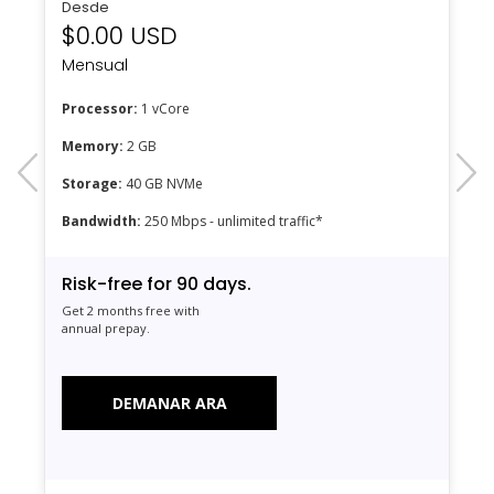
Desde
$0.00 USD
Mensual
Processor:
1 vCore
Memory:
2 GB
prev
next
Storage:
40 GB NVMe
Bandwidth:
250 Mbps - unlimited traffic*
Risk-free for 90 days.
Get 2 months free with
annual prepay.
DEMANAR ARA