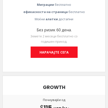
Миграции
бесплатно
ефикасноста на страница
бесплатно
Моќни
алатки
достапни
Без ризик 60 дена.
Земете 2 месеци бесплатно со
годишен приход.
НАРАЧАЈТЕ СЕГА
GROWTH
Почнувајќи од
$
115