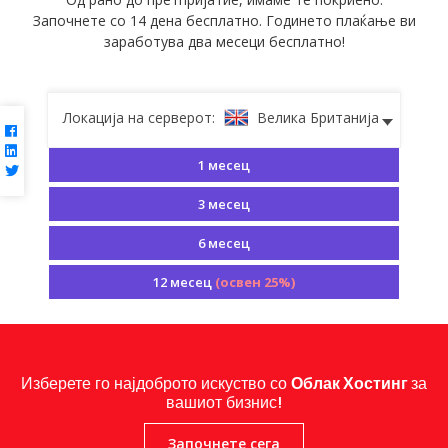
Започнете со 14 дена бесплатно. Годинето плаќање ви
заработува два месеци бесплатно!
Локација на серверот:
Велика Британија
1 месец
3 месец
6 месец
12 месец
(освен 25%)
Изберете го најдоброто искуство со
Облак Хостинг
за
вашиот бизнис!
Започнете сега