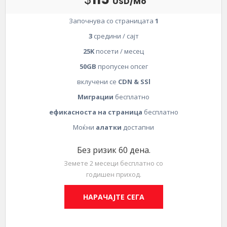
USD/Mo
Започнува со страницата
1
3
средини / сајт
25K
посети / месец
50GB
пропусен опсег
вклучени се
CDN & SSl
Миграции
бесплатно
ефикасноста на страница
бесплатно
Моќни
алатки
достапни
Без ризик 60 дена.
Земете 2 месеци бесплатно со
годишен приход.
НАРАЧАЈТЕ СЕГА