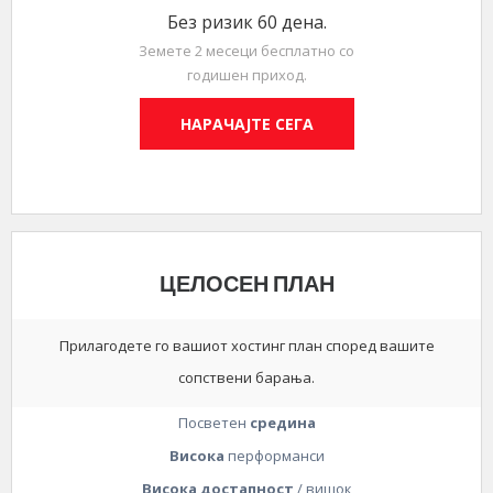
Без ризик 60 дена.
Земете 2 месеци бесплатно со
годишен приход.
НАРАЧАЈТЕ СЕГА
ЦЕЛОСЕН ПЛАН
Прилагодете го вашиот хостинг план според вашите
сопствени барања.
Посветен
средина
Висока
перформанси
Висока достапност
/ вишок