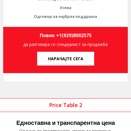
Успеа
Одговор за најбрза поддршка
Повик +1(929)8002575
да разговара со специјалист за продажба
НАРАЧАЈТЕ СЕГА
Price Table 2
Едноставна и транспарентна цена
Од рано до претпријатие, имаме те покриено.