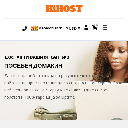
0
☰
Macedonian
$ USD
ДОСТАПНИ ВАШИОТ САЈТ БРЗ
ПОСЕБЕН ДОМАЌИН
Дајте своја веб-страница на ресурсите што треба да
работат на врвен потенцијал со свој посветен сервер. Брзи
веб сервери за да ги стартувате апликациите со root
пристап и 100% гаранција за Uptime.