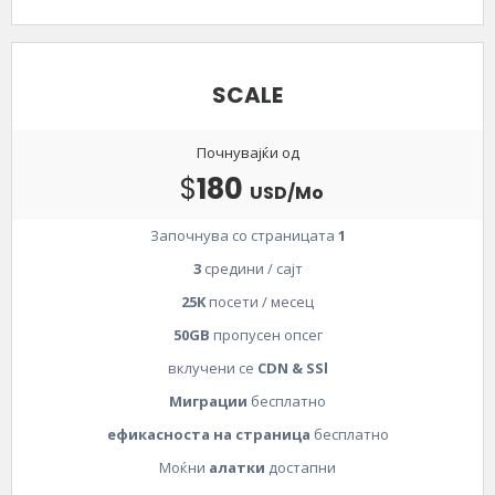
SCALE
Почнувајќи од
$
180
USD/Mo
Започнува со страницата
1
3
средини / сајт
25K
посети / месец
50GB
пропусен опсег
вклучени се
CDN & SSl
Миграции
бесплатно
ефикасноста на страница
бесплатно
Моќни
алатки
достапни