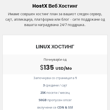
HostX Веб Хостинг
Имаме совршен хостинг план за вашиот следен сервер,
сајт, апликација, платформа или блог - сите поддржани од
вашата наградувана 24/7 поддршка..
LINUX ХОСТИНГ
Почнувајќи од
$
135
USD/Mo
Започнува со страницата
1
3
средини / сајт
25K
посети / месец
50GB
пропусен опсег
вклучени се
CDN & SSl