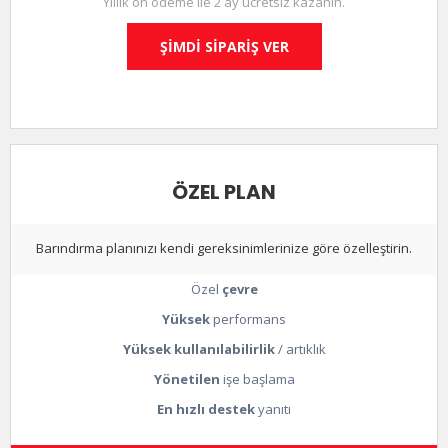
Yıllık ön ödeme ile 2 ay ücretsiz kazanın.
ŞİMDİ SİPARİŞ VER
ÖZEL PLAN
Barındırma planınızı kendi gereksinimlerinize göre özelleştirin.
Özel
çevre
Yüksek
performans
Yüksek kullanılabilirlik
/ artıklık
Yönetilen
işe başlama
En hızlı destek
yanıtı