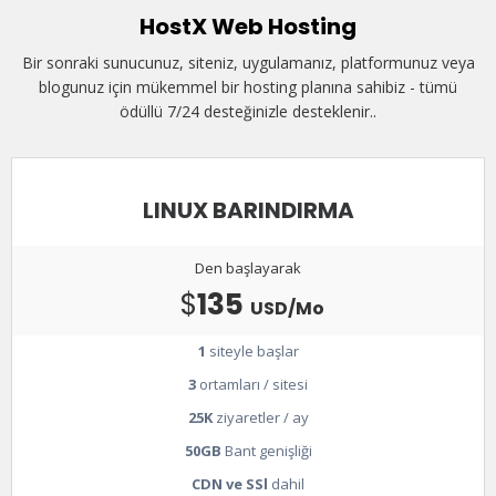
HostX Web Hosting
Bir sonraki sunucunuz, siteniz, uygulamanız, platformunuz veya
blogunuz için mükemmel bir hosting planına sahibiz - tümü
ödüllü 7/24 desteğinizle desteklenir..
LINUX BARINDIRMA
Den başlayarak
$
135
USD/Mo
1
siteyle başlar
3
ortamları / sitesi
25K
ziyaretler / ay
50GB
Bant genişliği
CDN ve SSl
dahil