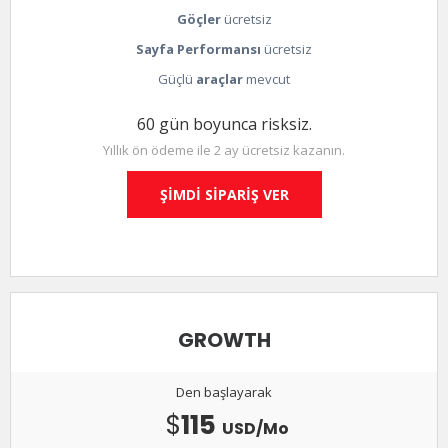
Göçler
ücretsiz
Sayfa Performansı
ücretsiz
Güçlü
araçlar
mevcut
60 gün boyunca risksiz.
Yıllık ön ödeme ile 2 ay ücretsiz kazanın.
ŞİMDİ SİPARİŞ VER
GROWTH
Den başlayarak
$
115
USD/Mo