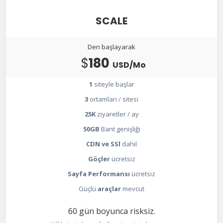
SCALE
Den başlayarak
$
180
USD/Mo
1
siteyle başlar
3
ortamları / sitesi
25K
ziyaretler / ay
50GB
Bant genişliği
CDN ve SSl
dahil
Göçler
ücretsiz
Sayfa Performansı
ücretsiz
Güçlü
araçlar
mevcut
60 gün boyunca risksiz.