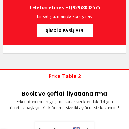
Telefon etmek +1(929)8002575
bir satış uzmanıyla konuşmak
ŞİMDİ SİPARİŞ VER
Price Table 2
Basit ve şeffaf fiyatlandırma
Erken dönemden girişime kadar sizi koruduk. 14 gün
ücretsiz başlayın. Yıllık
ödeme size iki ay ücretsiz kazandırır!