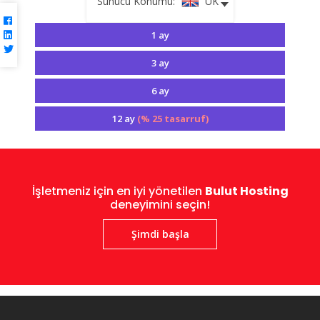
Sunucu Konumu:
UK
1 ay
3 ay
6 ay
12 ay
(% 25 tasarruf)
İşletmeniz için en iyi yönetilen
Bulut Hosting
deneyimini seçin!
Şimdi başla