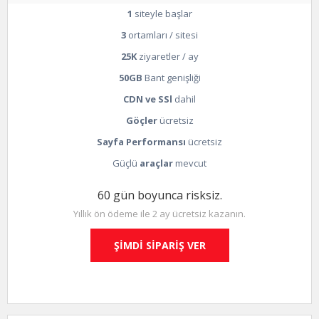
1
siteyle başlar
3
ortamları / sitesi
25K
ziyaretler / ay
50GB
Bant genişliği
CDN ve SSl
dahil
Göçler
ücretsiz
Sayfa Performansı
ücretsiz
Güçlü
araçlar
mevcut
60 gün boyunca risksiz.
Yıllık ön ödeme ile 2 ay ücretsiz kazanın.
ŞİMDİ SİPARİŞ VER